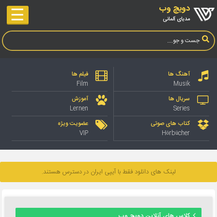
دویچ وب
☰
مدیای آلمانی
آهنگ ها
فیلم ها
Film
Musik
سریال ها
آموزش
Lernen
Series
کتاب های صوتی
عضویت ویژه
VIP
Hörbücher
لینک های دانلود فقط با آیپی ایران در دسترس هستند.
کلاس های آنلاین دویچ وب