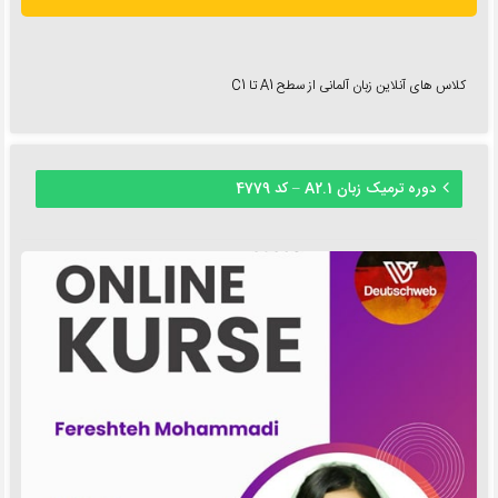
کلاس های آنلاین زبان آلمانی از سطح A1 تا C1
دوره ترمیک زبان A2.1 – کد 4779