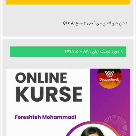
کلاس های آنلاین زبان آلمانی از سطح A1 تا C1
دوره ترمیک زبان A2.1 – کد 4779