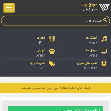
دویچ وب
☰
مدیای آلمانی
آهنگ ها
فیلم ها
Film
Musik
سریال ها
آموزش
Lernen
Series
کتاب های صوتی
عضویت ویژه
VIP
Hörbücher
لینک های دانلود فقط با آیپی ایران در دسترس هستند.
کلاس های آنلاین دویچ وب