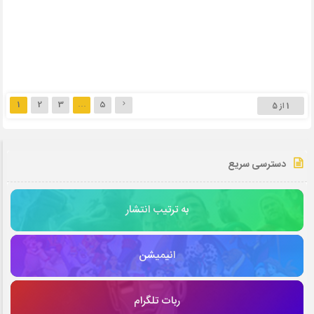
1
2
3
…
5
1 از 5
دسترسی سریع
به ترتیب انتشار
انیمیشن
ربات تلگرام