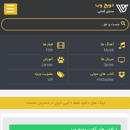
دویچ وب
☰
مدیای آلمانی
آهنگ ها
فیلم ها
Film
Musik
سریال ها
آموزش
Lernen
Series
کتاب های صوتی
عضویت ویژه
VIP
Hörbücher
لینک های دانلود فقط با آیپی ایران در دسترس هستند.
کلاس های آنلاین دویچ وب