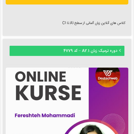
کلاس های آنلاین زبان آلمانی از سطح A1 تا C1
دوره ترمیک زبان A2.1 – کد 4779