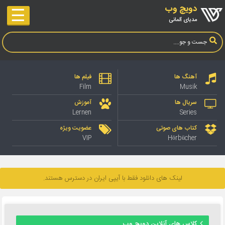
دویچ وب
☰
مدیای آلمانی
آهنگ ها
فیلم ها
Film
Musik
سریال ها
آموزش
Lernen
Series
کتاب های صوتی
عضویت ویژه
VIP
Hörbücher
لینک های دانلود فقط با آیپی ایران در دسترس هستند.
کلاس های آنلاین دویچ وب