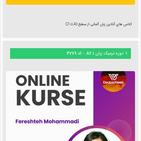
کلاس های آنلاین زبان آلمانی از سطح A1 تا C1
دوره ترمیک زبان A2.1 – کد 4779