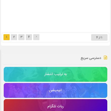
1
2
3
4
1 از 4
دسترسی سریع
به ترتیب انتشار
انیمیشن
ربات تلگرام