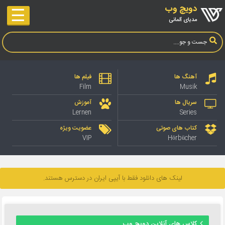
دویچ وب
☰
مدیای آلمانی
آهنگ ها
فیلم ها
Film
Musik
سریال ها
آموزش
Lernen
Series
کتاب های صوتی
عضویت ویژه
VIP
Hörbücher
لینک های دانلود فقط با آیپی ایران در دسترس هستند.
کلاس های آنلاین دویچ وب