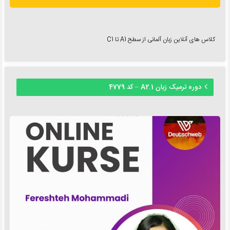
کلاس های آنلاین زبان آلمانی از سطح A1 تا C1
دوره ترمیک زبان A2.1 – کد 4779