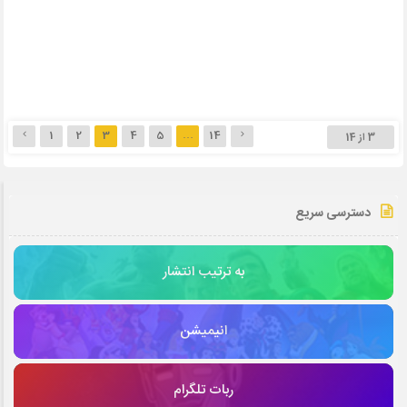
1
2
3
4
5
…
14
3 از 14
دسترسی سریع
به ترتیب انتشار
انیمیشن
ربات تلگرام