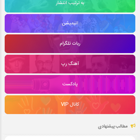
به ترتیب انتشار
انیمیشن
ربات تلگرام
آهنگ رپ
پادکست
کانال VIP
مطالب پیشنهادی