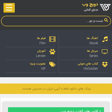
دویچ وب
☰
مدیای آلمانی
آهنگ ها
فیلم ها
Film
Musik
سریال ها
آموزش
Lernen
Series
کتاب های صوتی
عضویت ویژه
VIP
Hörbücher
لینک های دانلود فقط با آیپی ایران در دسترس هستند.
کلاس های آنلاین دویچ وب