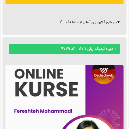
کلاس های آنلاین زبان آلمانی از سطح A1 تا C1
دوره ترمیک زبان A2.1 – کد 4779