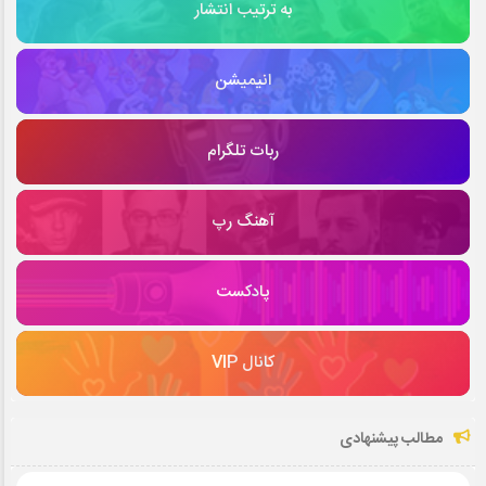
به ترتیب انتشار
انیمیشن
ربات تلگرام
آهنگ رپ
پادکست
کانال VIP
مطالب پیشنهادی