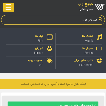
دویچ وب
☰
مدیای آلمانی
آهنگ ها
فیلم ها
Film
Musik
سریال ها
آموزش
Lernen
Series
کتاب های صوتی
عضویت ویژه
VIP
Hörbücher
لینک های دانلود فقط با آیپی ایران در دسترس هستند.
کلاس های آنلاین دویچ وب