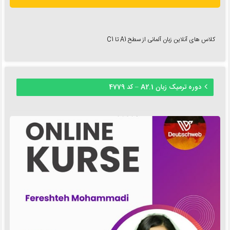
کلاس های آنلاین زبان آلمانی از سطح A1 تا C1
دوره ترمیک زبان A2.1 – کد 4779