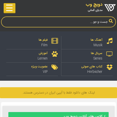
دویچ وب
☰
مدیای آلمانی
آهنگ ها
فیلم ها
Film
Musik
سریال ها
آموزش
Lernen
Series
کتاب های صوتی
عضویت ویژه
VIP
Hörbücher
لینک های دانلود فقط با آیپی ایران در دسترس هستند.
کلاس های آنلاین دویچ وب