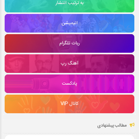
به ترتیب انتشار
انیمیشن
ربات تلگرام
آهنگ رپ
پادکست
کانال VIP
مطالب پیشنهادی