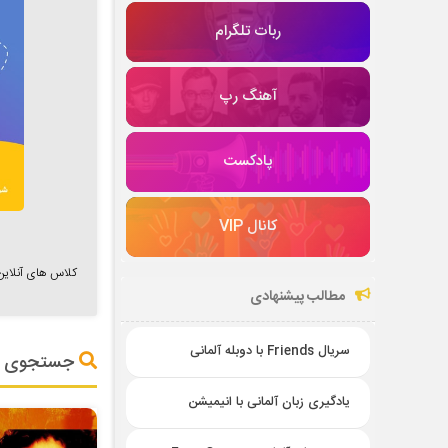
ربات تلگرام
آهنگ رپ
پادکست
کانال VIP
کلاس های آنلاین زبان
مطالب پیشنهادی
سریال Friends با دوبله آلمانی
جستجوی پ
یادگیری زبان آلمانی با انیمیشن