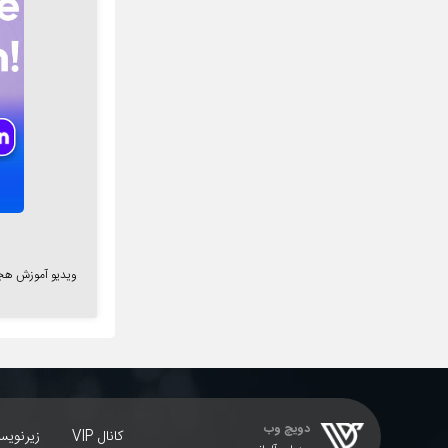
ویدیو آموزش هج
دویچ وب
کانال VIP
زیرنوی