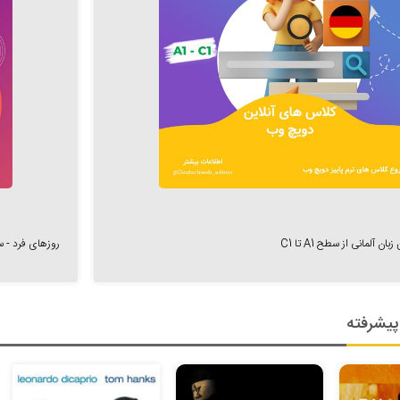
 آلمانی از سطح A1 تا C1
روزهای فرد - ساعت 18:00 الی 21:15 - تاریخ
یشرفته