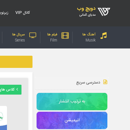
دویچ وب
کانال VIP
زیرنو
مدیای آلمانی
آهنگ ها
فیلم ها
سریال ها
Series
Film
Musik
دسترسی سریع
کلاس های
به ترتیب انتشار
انیمیشن