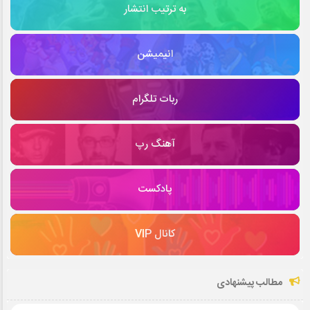
به ترتیب انتشار
انیمیشن
ربات تلگرام
آهنگ رپ
پادکست
کانال VIP
مطالب پیشنهادی