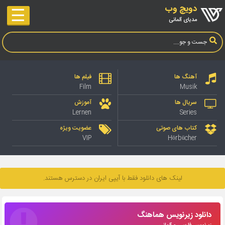
دویچ وب
☰
مدیای آلمانی
آهنگ ها
فیلم ها
Film
Musik
سریال ها
آموزش
Lernen
Series
کتاب های صوتی
عضویت ویژه
VIP
Hörbücher
لینک های دانلود فقط با آیپی ایران در دسترس هستند.
دانلود زیرنویس هماهنگ