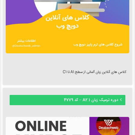
کلاس های آنلاین زبان آلمانی از سطح A1 تا C1
دوره ترمیک زبان A2.1 – کد 4779