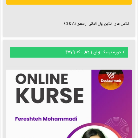
کلاس های آنلاین زبان آلمانی از سطح A1 تا C1
دوره ترمیک زبان A2.1 – کد 4779