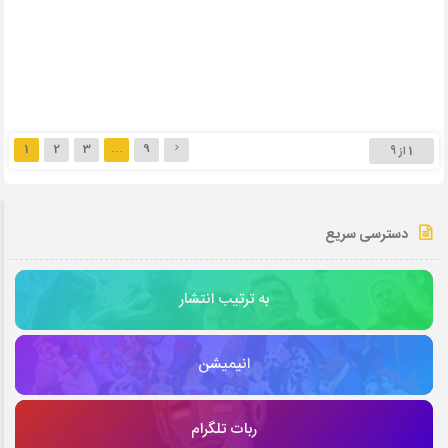
1
2
3
…
9
1 از 9
دسترسی سریع
به ترتیب انتشار
انیمیشن
ربات تلگرام