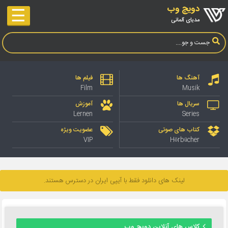
دویچ وب
☰
مدیای آلمانی
آهنگ ها
فیلم ها
Film
Musik
سریال ها
آموزش
Lernen
Series
کتاب های صوتی
عضویت ویژه
VIP
Hörbücher
لینک های دانلود فقط با آیپی ایران در دسترس هستند.
کلاس های آنلاین دویچ وب