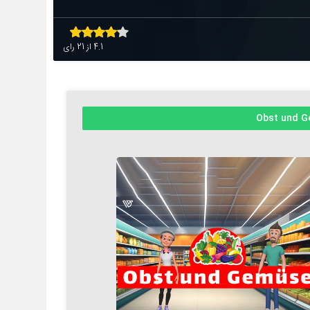
4.1
از
21
رای
Obst und 