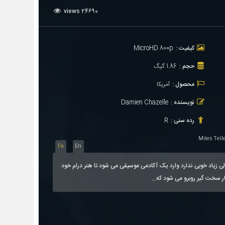
24690 views
کیفیت :
MicroHD 800p
حجم :
1.86 گیگ
محصول :
آمریکا
نویسنده :
Damien Chazelle
رده سنی :
R
Miles Tell
Fa
En
زیاد خوبی ندارد وارد یک آکادمی موسیقی می شود تا هنر درام خود
یار سخت گیر روبرو می شود که...