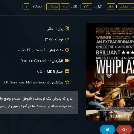
رین مطالب
|
فیلم
اکران :
2014
ژانر :
درام
موزیکال
دیدگاه :
0
زبان :
آلمانی
فرمت :
mkv
مدت زمان :
1 ساعت و 46 دقیقه
کارگردان :
Damien Chazelle
امتیاز IMDB :
8.5
ستارگان :
er, J.K. Simmons, Melissa Benoist
اندرو که پدرش یک نویسنده ناموفق است و وضع مالی 
را به مرحله حرفه ای برساند اما در آنجا با مربی ای بس