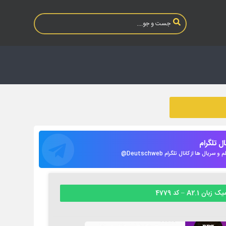
نال تلگرام
 سریال ها از کانال تلگرام Deutschweb@
ان A2.1 – کد 4779