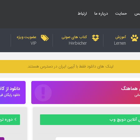
یس
حمایت
درباره ما
ارتباط
آموزش
کتاب های صوتی
عضویت ویژه
VIP
Hörbücher
Lernen
لینک های دانلود فقط با آیپی ایران در دسترس هستند.
س هماهنگ
دانلود از کا
انی
دانلود رایگان فیلم و
 آنلاین دویچ وب
دوره ترمیک زب