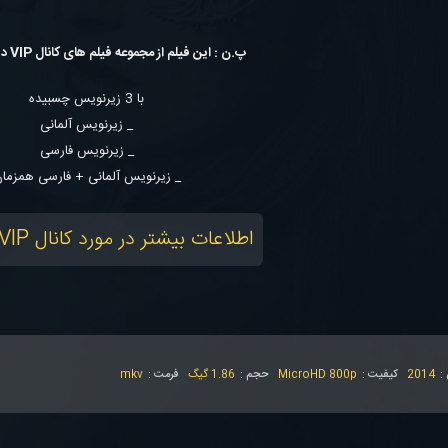
پ.ن : این فیلم از مجموعه فیلم های کانال VIP دویچ می باشد.
با 3 زیرنویس چسبیده
_ زیرنویس آلمانی
_ زیرنویس فارسی
_ زیرنویس آلمانی + فارسی همزما
اطلاعات بیشتر در مورد کانال VIP دویچ وب
 :
2014
کیفیت :
MicroHD 800p
حجم :
1.86 گیگ
فرمت :
mkv