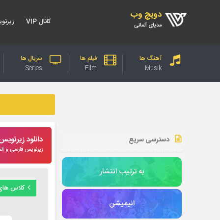
دویچ وب
کانال VIP
زیرنو
مدیای آلمانی
آهنگ ها
فیلم ها
سریال ها
Series
Film
Musik
دانلود زیرنوی
دسترسی سریع
زیرنویس فارسی و آلم
به ترتیب انتشار
کلاس های
انیمیشن