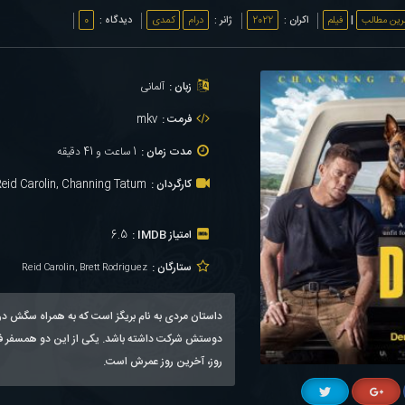
رین مطالب
|
فیلم
اکران :
2022
ژانر :
درام
کمدی
دیدگاه :
0
زبان :
آلمانی
فرمت :
mkv
مدت زمان :
1 ساعت و 41 دقیقه
کارگردان :
Reid Carolin, Channing Tatum
امتیاز IMDB :
6.5
ستارگان :
Reid Carolin, Brett Rodriguez
داستان مردی به نام بریگز است که به همراه سگش در 
دوستش شرکت داشته باشد. یکی از این دو همسفر فقط
روز، آخرین روز عمرش است.