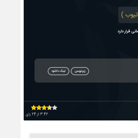
تیوب )
زیرنویس
لینک دانلود
3.42
از
24
رای