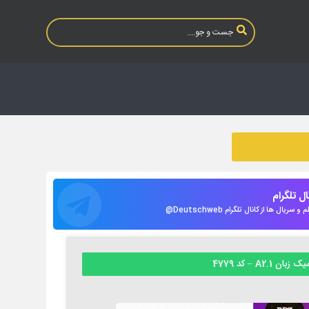
نال تلگرام
 سریال ها از کانال تلگرام Deutschweb@
ان A2.1 – کد 4779