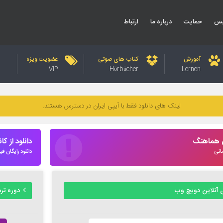
یس
حمایت
درباره ما
ارتباط
آموزش
کتاب های صوتی
عضویت ویژه
VIP
Hörbücher
Lernen
لینک های دانلود فقط با آیپی ایران در دسترس هستند.
س هماهنگ
دانلود از کا
انی
دانلود رایگان فیلم و
 آنلاین دویچ وب
دوره ترمیک زب