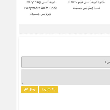
دانلود دوبله آلمانی فیلم Saw V
دوبله آلمانی Everything
2008 زیرنویس چسبیده
Everywhere All at Once
زیرنویس چسبیده
پاک کردن !
ارسال نظر