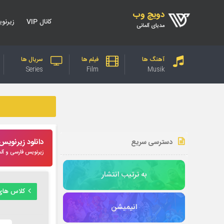
دویچ وب
کانال VIP
زیرنو
مدیای آلمانی
آهنگ ها
فیلم ها
سریال ها
Series
Film
Musik
دانلود زیرنوی
دسترسی سریع
زیرنویس فارسی و آلم
به ترتیب انتشار
کلاس های
انیمیشن