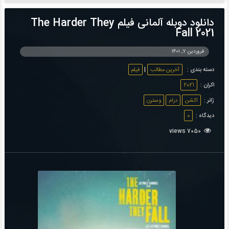
دانلود دوبله آلمانی فیلم The Harder They
Fall 2021
فروردین ۷, ۱۴۰۱
دسته بندی :
آخرین مطالب
|
فیلم
اکران :
2021
ژانر :
اکشن
درام
وسترن
دیدگاه :
0
7050 views