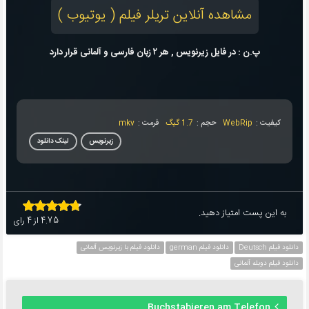
مشاهده آنلاین تریلر فیلم ( یوتیوب )
پ.ن : در فایل زیرنویس , هر ۲ زبان فارسی و آلمانی قرار دارد
کیفیت :
WebRip
حجم :
1.7 گیگ
فرمت :
mkv
زیرنویس
لینک دانلود
به این پست امتیاز دهید.
4.75
از
4
رای
دانلود فیلم Deutsch
دانلود فیلم german
دانلود فیلم با زیرنویس آلمانی
دانلود فیلم دوبله آلمانی
Buchstabieren am Telefon