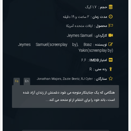
حجم :
1.7 گیگ
مدت زمان :
2 ساعت و 19 دقیقه
محصول :
ایالات متحده آمریکا
کارگردان :
Jeymes Samuel
نویسنده :
Jeymes Samuel(screenplay by), Boaz
Yakin(screenplay by)
امتیاز IMDB :
6.6
رده سنی :
R
ستارگان :
Jonathan Majors, Zazie Beetz, RJ Cyler
Fa
En
هنگامی که یک جنایتکار متوجه می شود دشمنش از زندان آزاد شده
است ، باند خود را برای انتقام از او متحد می کند…