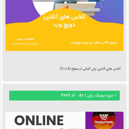
کلاس های آنلاین زبان آلمانی از سطح A1 تا C1
دوره ترمیک زبان A2.1 – کد 4779