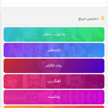
دسترسی سریع
به ترتیب انتشار
انیمیشن
ربات تلگرام
آهنگ رپ
پادکست