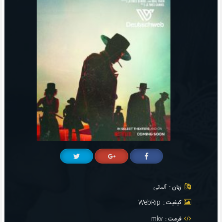
زبان :
آلمانی
کیفیت :
WebRip
فرمت :
mkv