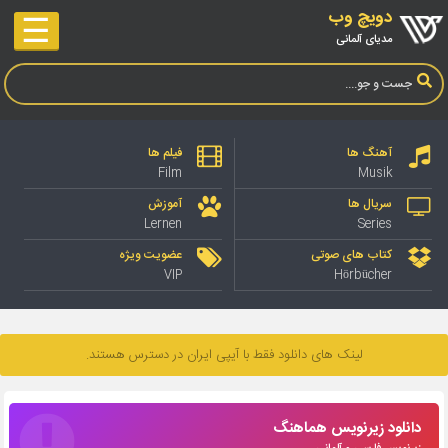
دویچ وب
☰
مدیای آلمانی
آهنگ ها
فیلم ها
Film
Musik
سریال ها
آموزش
Lernen
Series
کتاب های صوتی
عضویت ویژه
VIP
Hörbücher
لینک های دانلود فقط با آیپی ایران در دسترس هستند.
دانلود زیرنویس هماهنگ