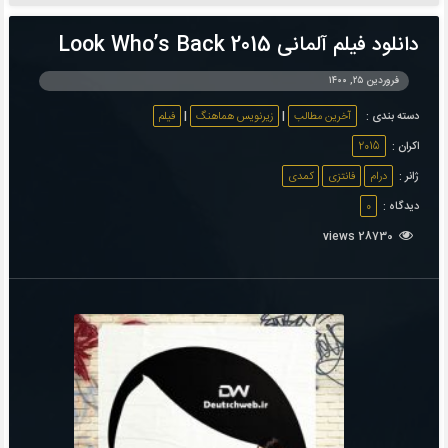
دانلود فیلم آلمانی Look Who’s Back 2015
فروردین ۲۵, ۱۴۰۰
دسته بندی :
آخرین مطالب
|
زیرنویس هماهنگ
|
فیلم
اکران :
2015
ژانر :
درام
فانتزی
کمدی
دیدگاه :
0
28730 views