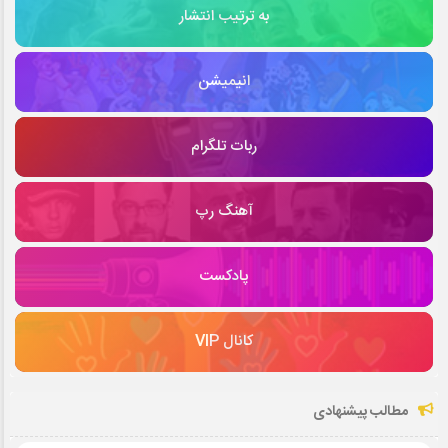
به ترتیب انتشار
انیمیشن
ربات تلگرام
آهنگ رپ
پادکست
کانال VIP
مطالب پیشنهادی