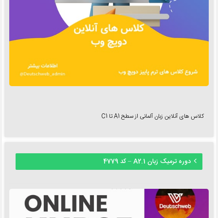
کلاس های آنلاین زبان آلمانی از سطح A1 تا C1
دوره ترمیک زبان A2.1 – کد 4779