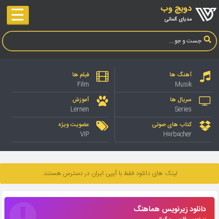
دویچ وب
☰
مدیای آلمانی
آهنگ ها
فیلم ها
Film
Musik
سریال ها
آموزش
Lernen
Series
کتاب های صوتی
عضویت ویژه
VIP
Hörbücher
لینک های دانلود فقط با آیپی ایران در دسترس هستند.
دانلود زیرنویس هماهنگ