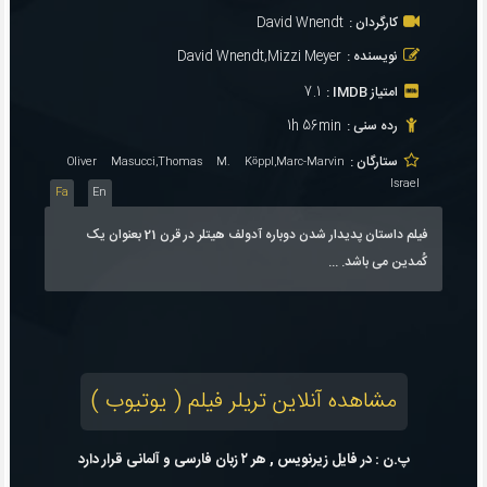
کارگردان :
David Wnendt
نویسنده :
David Wnendt,Mizzi Meyer
امتیاز IMDB :
7.1
رده سنی :
1h 56min
ستارگان :
Oliver Masucci,Thomas M. Köppl,Marc-Marvin
Israel
Fa
En
فیلم داستان پدیدار شدن دوباره آدولف هیتلر در قرن 21 بعنوان یک
کُمدین می باشد. ...
مشاهده آنلاین تریلر فیلم ( یوتیوب )
پ.ن : در فایل زیرنویس , هر ۲ زبان فارسی و آلمانی قرار دارد