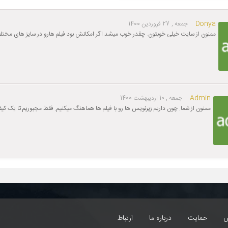
Donya
جمعه , 27 فروردین 1400
ممنون از سایت خیلی خوبتون. چقدر خوب میشد اگر امکانش بود فیلم هارو در سایز های مختل
Admin
جمعه , 10 اردیبهشت 1400
ممنون از شما. چون داریم زیرنویس ها رو با فیلم ها هماهنگ میکنیم. فقط مجبوریم تا یک کیف
س
حمایت
درباره ما
ارتباط