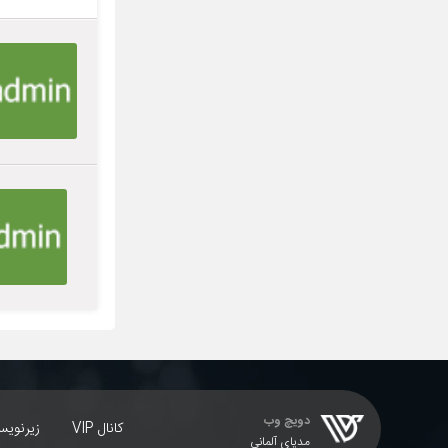
دویچ وب
کانال VIP
زیرنوی
مدیای آلمانی