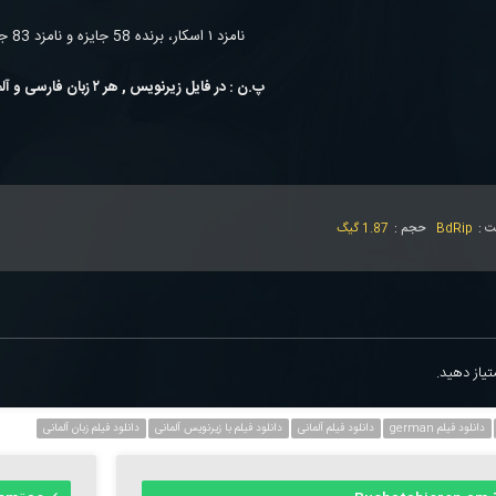
نامزد ۱ اسکار، برنده 58 جایزه و نامزد 83 جایزه دیگر
پ.ن : در فایل زیرنویس , هر ۲ زبان فارسی و آلمانی قرار دارد
ت :
BdRip
حجم :
1.87 گیگ
یاز دهید.
دانلود فیلم german
دانلود فیلم آلمانی
دانلود فیلم با زیرنویس آلمانی
دانلود فیلم زبان آلمانی