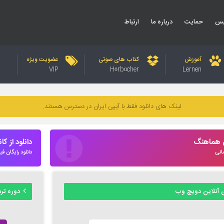
یس
حمایت
درباره ما
ارتباط
آموزش
کتاب های صوتی
عضویت ویژه
VIP
Hörbücher
Lernen
لینک های دانلود فقط با آیپی ایران در دسترس هستند.
س هماهنگ
دانلود از کا
انی
دانلود رایگان فیلم و
 آنلاین دویچ وب
دوره ترمیک زب