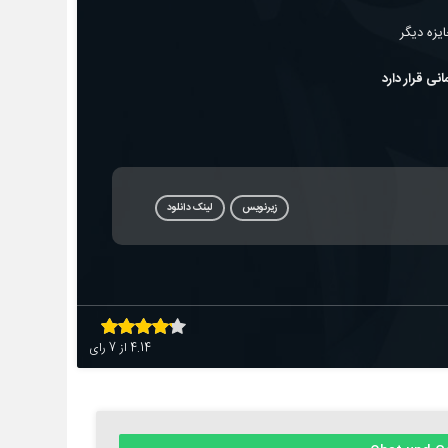
زیرنویس
لینک دانلود
4.14
از
7
رای