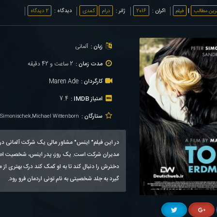
رین مطالب
|
فیلم
اکران :
2016
ژانر :
درام
کمدی
دیدگاه :
2 دیدگاه
زبان :
آلمانی
مدت زمان :
2 ساعت و 42 دقیقه
کارگردان :
Maren Ade
امتیاز IMDB :
7.4
ستارگان :
r Simonischek,Michael Wittenborn
در این فیلم" اینس" مشاور مالی یک شرکت آلمانی در 
مدیران شرکت است. یک روز، پدر اینس، شخصیت اصلی فی
دخترش را دنبال کند تا به او کمک کند درک بهتری از 
گیرد به جلد شخصیتی به نام تونی اردمان فرو رود.