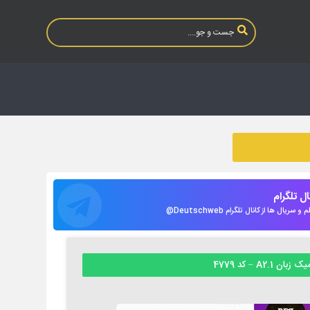
نال تلگرام
 سریال ها از کانال تلگرام Deutschweb@
ان A2.1 – کد 4779