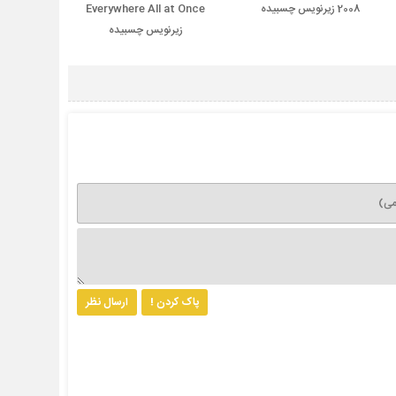
2008 زیرنویس چسبیده
Everywhere All at Once
زیرنویس چسبیده
پاک کردن !
ارسال نظر