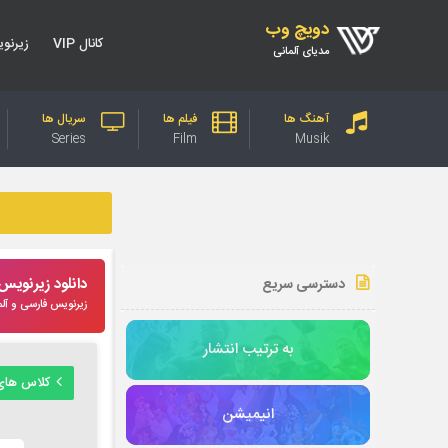
دویچ وب
کانال VIP
زیرنو
مدیای آلمانی
آهنگ ها
فیلم ها
سریال ها
Series
Film
Musik
دانلود زیرنوی
دسترسی سریع
زیرنویس فارسی و آلم
به ترتیب انتشار
کلاس های
انیمیشن