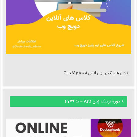
کلاس های آنلاین زبان آلمانی از سطح A1 تا C1
دوره ترمیک زبان A2.1 – کد 4779