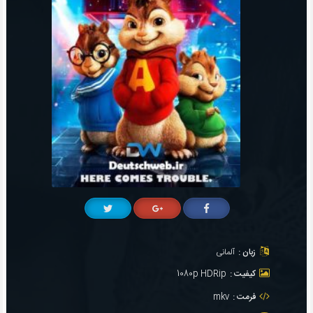
زبان :
آلمانی
کیفیت :
1080p HDRip
فرمت :
mkv