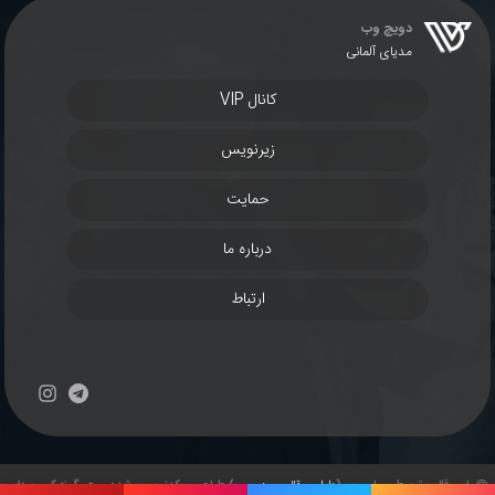
دویچ وب
مدیای آلمانی
کانال VIP
زیرنویس
حمایت
درباره ما
ارتباط
این قالب توسط پروان وب (
طراحی قالب وردپرس
) طراحی و کدنویسی شده و هر گونه کپی بردای