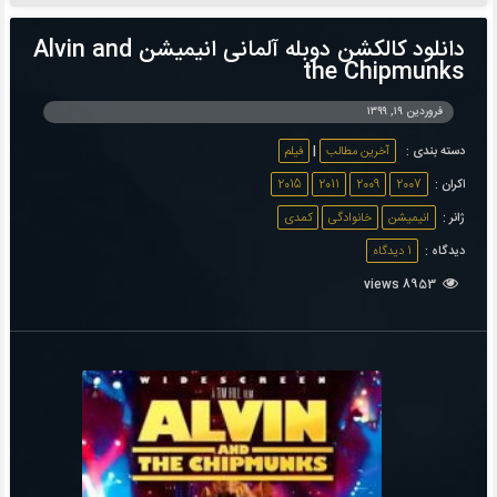
دانلود کالکشن دوبله آلمانی انیمیشن Alvin and
the Chipmunks
فروردین ۱۹, ۱۳۹۹
دسته بندی :
آخرین مطالب
|
فیلم
اکران :
2007
2009
2011
2015
ژانر :
انیمیشن
خانوادگی
کمدی
دیدگاه :
1 دیدگاه
8953 views