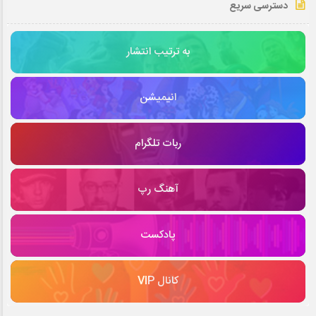
دسترسی سریع
به ترتیب انتشار
انیمیشن
ربات تلگرام
آهنگ رپ
پادکست
کانال VIP