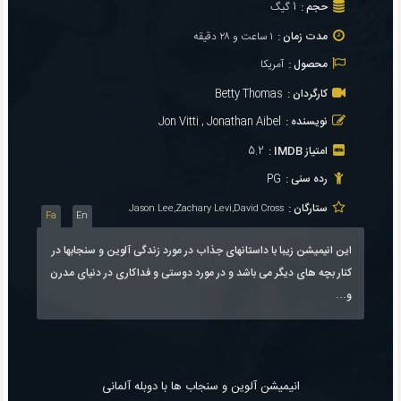
حجم :
1 گیگ
مدت زمان :
۱ ساعت و ۲۸ دقیقه
محصول :
آمریکا
کارگردان :
Betty Thomas
نویسنده :
Jon Vitti , Jonathan Aibel
امتیاز IMDB :
5.2
رده سنی :
PG
ستارگان :
Jason Lee,Zachary Levi,David Cross
Fa
En
این انیمیشن زیبا با داستانهای جذاب در مورد زندگی آلوین و سنجابها در
کنار بچه های دیگر می باشد و در مورد دوستی و فداکاری در دنیای مدرن
و…
انیمیشن آلوین و سنجاب ها با دوبله آلمانی