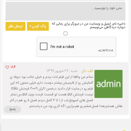
ذخیره نام، ایمیل و وبسایت من در مرورگر برای زمانی که
پاک کردن !
ارسال نظر
دوباره دیدگاهی می‌نویسم.
184
الف دال
شنبه , 29 شهریور 1399
سلام من واقعا از این فیلم لذت بردم و خیلی جالب بود دوبله ی
آلمانیش رو از فارسیش بیشتر دوست دارم خیلی ممنون که این
فیلم رو در سایت قرار دادید درضمن اکران 2009 فرمتش mkv
نیست فرمتش avi هست تو قسمت فرمت بزنید avi.من تمام
فصل های اسپونج باب از ۱ تا ۴ کامل دیدم فصل ۵ رو هم در آخر
هاش هستم بعدا فصل ششم رو هم بزارین اگه کاری بود من درخدمتم.
پاسخ