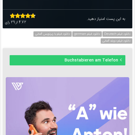
به این پست امتیاز دهید.
4.72
از
29
رای
دانلود فیلم Deutsch
دانلود فیلم german
دانلود فیلم با زیرنویس آلمانی
دانلود فیلم دوبله آلمانی
Buchstabieren am Telefon