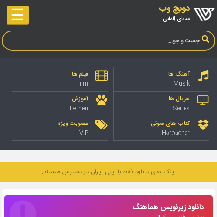
دویچ وب
☰
مدیای آلمانی
آهنگ ها
فیلم ها
Film
Musik
سریال ها
آموزش
Lernen
Series
کتاب های صوتی
عضویت ویژه
VIP
Hörbücher
لینک های دانلود فقط با آیپی ایران در دسترس هستند.
دانلود زیرنویس هماهنگ