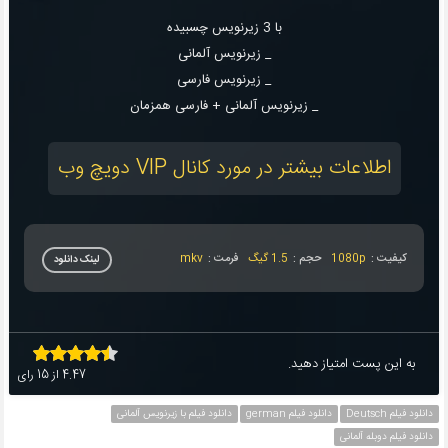
با 3 زیرنویس چسبیده
_ زیرنویس آلمانی
_ زیرنویس فارسی
_ زیرنویس آلمانی + فارسی همزمان
اطلاعات بیشتر در مورد کانال VIP دویچ وب
کیفیت :
1080p
حجم :
1.5 گیگ
فرمت :
mkv
لینک دانلود
به این پست امتیاز دهید.
4.47
از
15
رای
دانلود فیلم Deutsch
دانلود فیلم german
دانلود فیلم با زیرنویس آلمانی
دانلود فیلم دوبله آلمانی