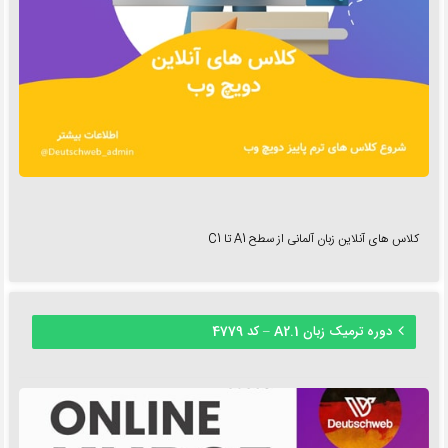
کلاس های آنلاین زبان آلمانی از سطح A1 تا C1
دوره ترمیک زبان A2.1 – کد 4779