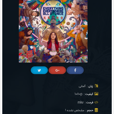
زبان :
آلمانی
کیفیت :
1080p
فرمت :
mkv
حجم :
مشخص نشده !