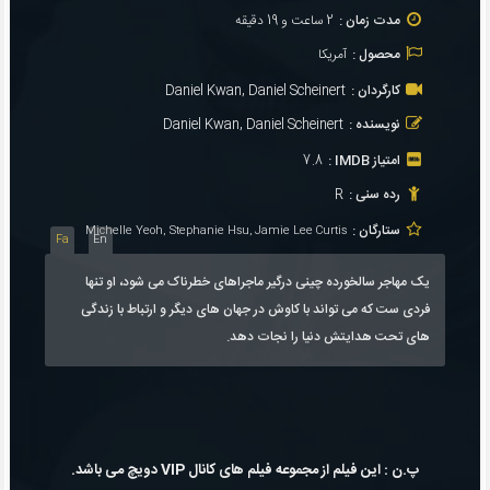
مدت زمان :
2 ساعت و 19 دقیقه
محصول :
آمریکا
کارگردان :
Daniel Kwan, Daniel Scheinert
نویسنده :
Daniel Kwan, Daniel Scheinert
امتیاز IMDB :
7.8
رده سنی :
R
ستارگان :
Michelle Yeoh, Stephanie Hsu, Jamie Lee Curtis
Fa
En
یک مهاجر سالخورده چینی درگیر ماجراهای خطرناک می شود، او تنها
فردی ست که می تواند با کاوش در جهان های دیگر و ارتباط با زندگی
های تحت هدایتش دنیا را نجات دهد.
پ.ن : این فیلم از مجموعه فیلم های کانال VIP دویچ می باشد.