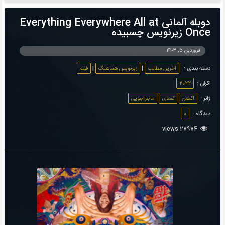
دوبله آلمانی Everything Everywhere All at
Once زیرنویس چسبیده
فروردین ۵, ۱۴۰۳
دسته بندی :
آخرین مطالب
|
زیرنویس هماهنگ
|
فیلم
اکران :
2022
ژانر :
اکشن
کمدی
ماجراجویی
دیدگاه :
0
27974 views