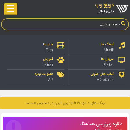
دویچ وب
☰
مدیای آلمانی
آهنگ ها
فیلم ها
Film
Musik
سریال ها
آموزش
Lernen
Series
کتاب های صوتی
عضویت ویژه
VIP
Hörbücher
لینک های دانلود فقط با آیپی ایران در دسترس هستند.
دانلود زیرنویس هماهنگ